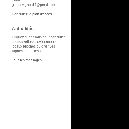
Email :
gitelesvignes17@gmail.com
Consultez le
plan d'accès
Actualités
Cliquez ci-dessous pour consulter
les nouvelles et événements
locaux proches du gîte "Les
Vignes" et de Tesson.
Tous les messages