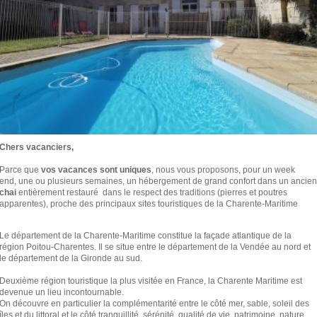
Chers vacanciers,
Parce que
vos vacances sont uniques
, nous vous proposons, pour un week
end, une ou plusieurs semaines, un hébergement de grand confort dans un ancien
chai
entièrement restauré dans le respect des traditions (pierres et poutres
apparentes), proche des principaux sites touristiques de la Charente-Maritime
Le département de la Charente-Maritime constitue la façade atlantique de la
région Poitou-Charentes. Il se situe entre le département de la Vendée au nord et
le département de la Gironde au sud.
Deuxième région touristique la plus visitée en France, la Charente Maritime est
devenue un lieu incontournable.
On découvre en particulier la complémentarité entre le côté mer, sable, soleil des
îles et du littoral et le côté tranquillité, sérénité, qualité de vie, patrimoine, nature